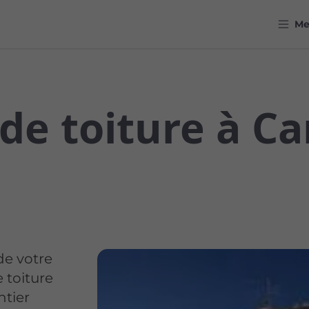
M
e toiture à Car
de votre
 toiture
ntier