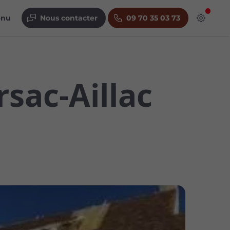
enu
Nous contacter
09 70 35 03 73
sac-Aillac