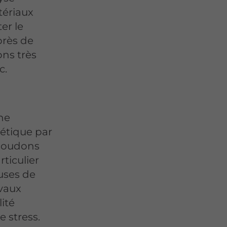
tériaux
er le
près de
ons très
c.
ne
étique par
 soudons
ticulier
uses de
avaux
ité
e stress.