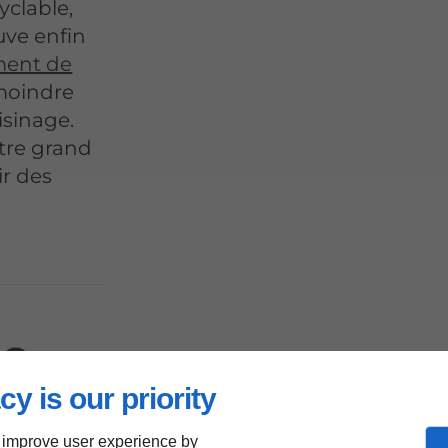
yclable,
uve enfin
ment de
 moindre
isinage.
tre grand
ir des
ne
cy is our priority
 improve user experience by