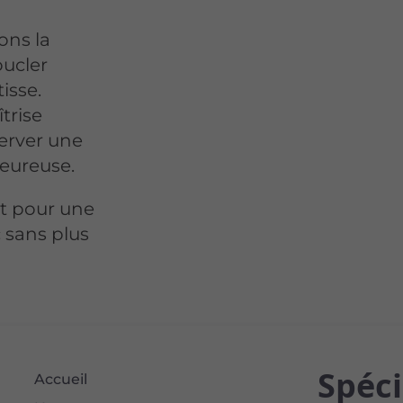
ons la
oucler
isse.
trise
erver une
leureuse.
t pour une
c sans plus
Spéci
Accueil