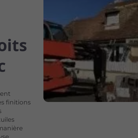
oits
c
sent
s finitions
s
uiles
 manière
lyse