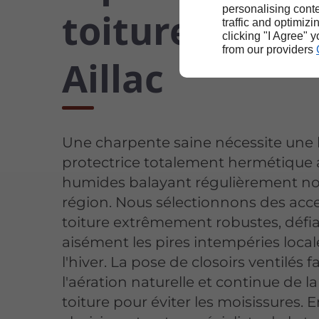
personalising conte
toiture à Cars
traffic and optimizi
clicking "I Agree" 
from our providers
Aillac
Une charpente saine nécessite une 
protectrice totalement hermétique 
humides balayant régulièrement not
région. Nous sélectionnons des acc
toiture extrêmement robustes, défi
aisément les pires intempéries local
l'hiver. La pose de closoirs ventilés f
l'aération naturelle et continue de l
toiture pour éviter les moisissures. 