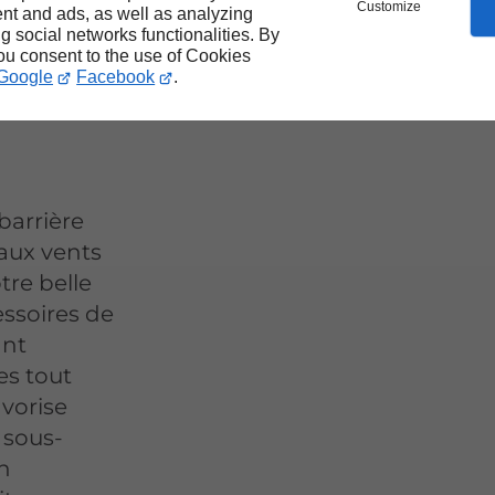
Customize
nt and ads, as well as analyzing
ac-
ng social networks functionalities. By
you consent to the use of Cookies
Google
Facebook
.
barrière
aux vents
re belle
essoires de
ant
es tout
avorise
a sous-
En