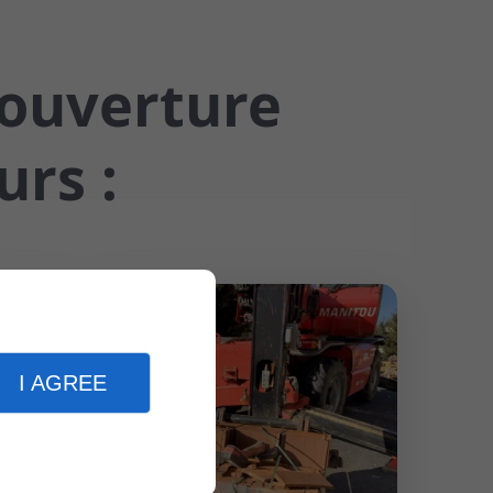
couverture
urs :
I AGREE