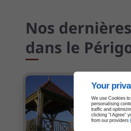
Nos dernières
dans le Périgo
Your priva
We use Cookies to
personalising conte
traffic and optimizi
clicking "I Agree" 
from our providers