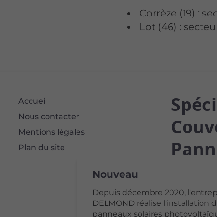
Corrèze (19) : se
Lot (46) : secte
Spéci
Accueil
Nous contacter
Couve
Mentions légales
Pann
Plan du site
Périg
Nouveau
Depuis décembre 2020, l'entrep
Confiez vo
DELMOND réalise l'installation 
panneaux solaires photovoltaïq
un spécial