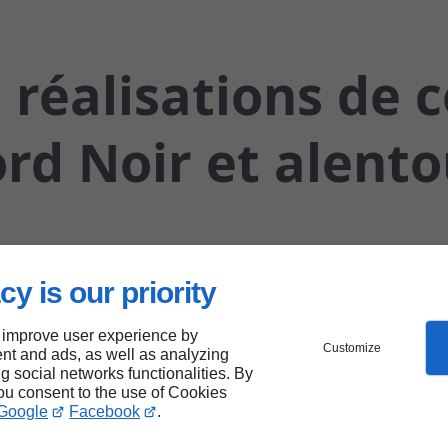
 réalisations de 
rd Noir et alento
cy is our priority
 improve user experience by
Customize
nt and ads, as well as analyzing
ng social networks functionalities. By
you consent to the use of Cookies
Google
Facebook
.