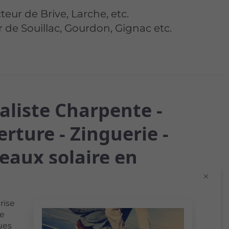
cteur de Brive, Larche, etc.
ur de Souillac, Gourdon, Gignac etc.
aliste Charpente -
rture - Zinguerie -
eaux solaire en
ord Noir
rise
s projets de construction et de rénovation à
de
ues
iste local reconnu à Sarlat-la-Canéda.