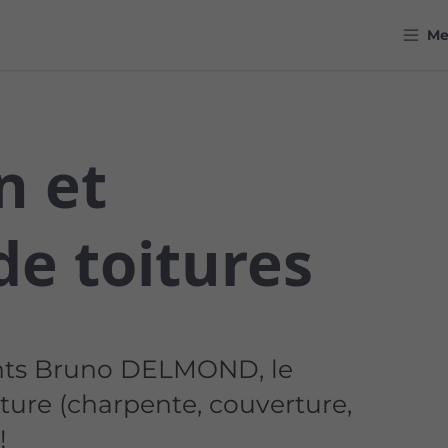
M
n et
de toitures
nts Bruno DELMOND, le
iture (charpente, couverture,
!