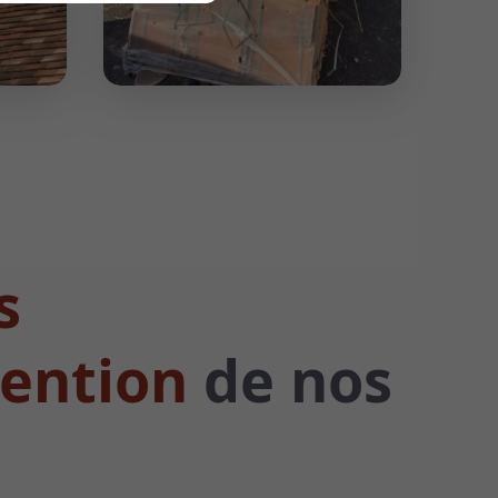
s
vention
de nos