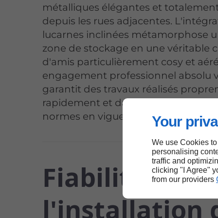
métalliques élégantes et totalement 
depuis les rues adjacentes. L'intégr
lucarnes inclinées métamorphose 
zone de stockage en une véritable
d'amis particulièrement cosy et aér
engagement professionnel absolu 
garantit des travaux réalisés propr
rapidement et dans le respect total
normes en vigueur.
Your priva
We use Cookies to
personalising conte
traffic and optimizi
Fiabilité de
clicking "I Agree" 
from our providers
l'installation 