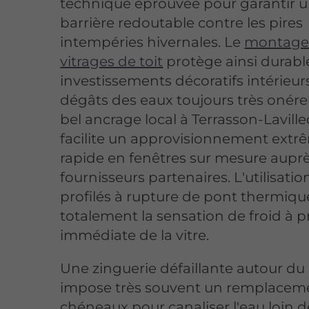
technique éprouvée pour garantir 
barrière redoutable contre les pires
intempéries hivernales. Le
montage
vitrages de toit
protège ainsi durab
investissements décoratifs intérieur
dégâts des eaux toujours très onére
bel ancrage local à Terrasson-Lavill
facilite un approvisionnement ext
rapide en fenêtres sur mesure aupr
fournisseurs partenaires. L'utilisatio
profilés à rupture de pont thermiqu
totalement la sensation de froid à p
immédiate de la vitre.
Une zinguerie défaillante autour du 
impose très souvent un remplacem
chéneaux pour canaliser l'eau loin d