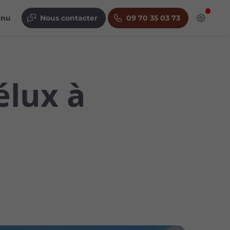
enu
Nous contacter
09 70 35 03 73
élux à