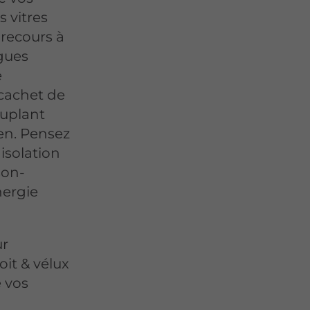
s vitres
 recours à
ngues
e
cachet de
cuplant
en. Pensez
isolation
son-
nergie
ur
oit & vélux
e vos