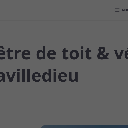
M
tre de toit & v
avilledieu