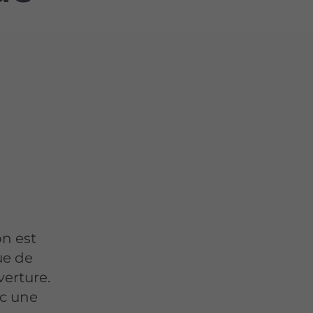
on est
ue de
verture.
ec une