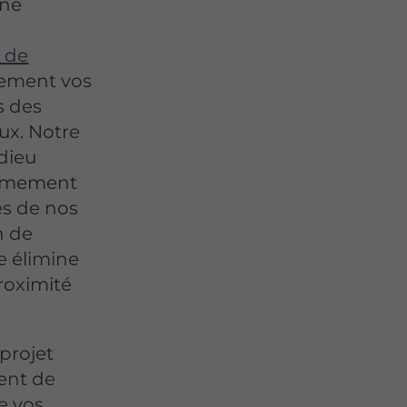
une
 de
lement vos
s des
ux. Notre
edieu
rêmement
ès de nos
n de
e élimine
roximité
projet
ent de
e vos