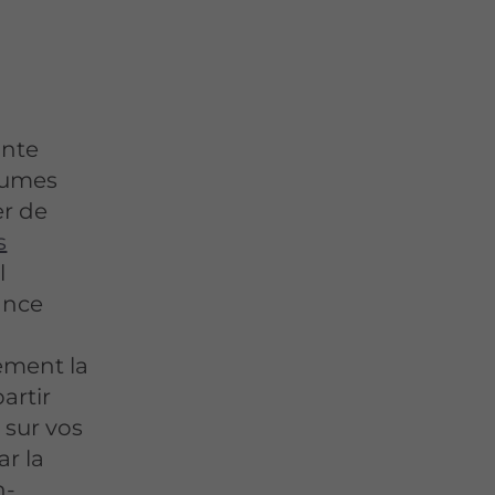
ante
olumes
er de
s
l
ance
ement la
artir
 sur vos
ar la
n-