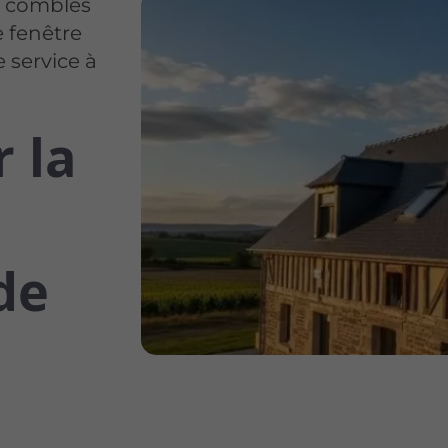
s combles
e fenêtre
 service à
 la
de