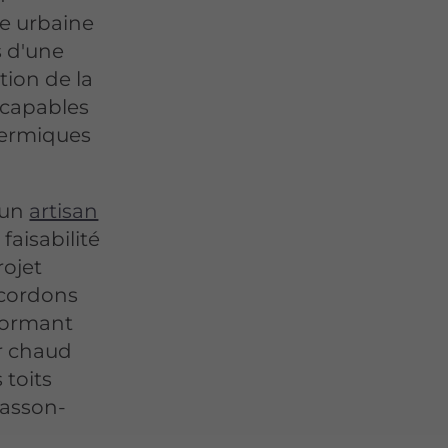
re urbaine
s d'une
tion de la
 capables
thermiques
'un
artisan
faisabilité
rojet
ccordons
dormant
ir chaud
 toits
rasson-