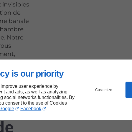
invisibles
ation de
une banale
 chambre
ée. Notre
vous
ement,
 des
cy is our priority
 improve user experience by
Customize
nt and ads, as well as analyzing
ng social networks functionalities. By
you consent to the use of Cookies
Google
Facebook
.
de