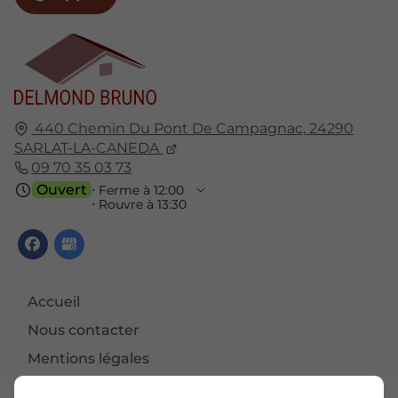
440 Chemin Du Pont De Campagnac,
24290
SARLAT-LA-CANEDA
09 70 35 03 73
Ouvert
⋅ Ferme à 12:00
⋅ Rouvre à 13:30
Accueil
Nous contacter
Mentions légales
Plan du site