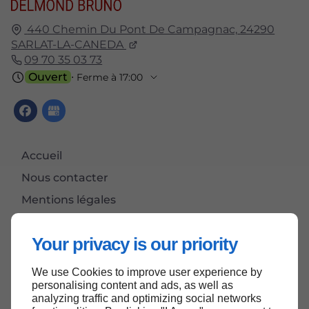
440 Chemin Du Pont De Campagnac,
24290
SARLAT-LA-CANEDA
09 70 35 03 73
Ouvert
⋅ Ferme à 17:00
Accueil
Nous contacter
Mentions légales
Plan du site
Your privacy is our priority
We use Cookies to improve user experience by
Haut de page
personalising content and ads, as well as
analyzing traffic and optimizing social networks