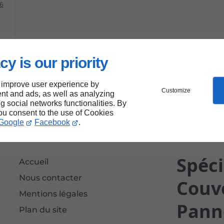
6
cy is our priority
n
 improve user experience by
Customize
nt and ads, as well as analyzing
ng social networks functionalities. By
you consent to the use of Cookies
e
Google
Facebook
.
Spéci
Accueil
Nous contacter
Couve
Mentions légales
Pann
Plan du site