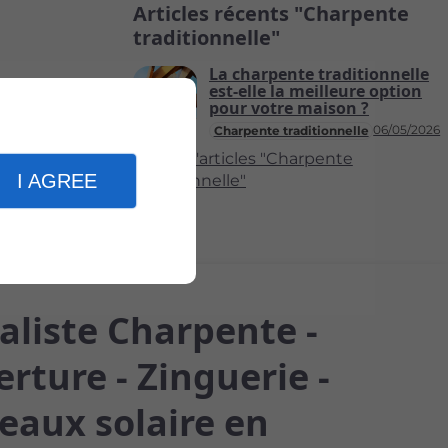
Articles récents "Charpente
traditionnelle"
La charpente traditionnelle
est-elle la meilleure option
pour votre maison ?
06/05/2026
Charpente traditionnelle
Plus d'articles "Charpente
I AGREE
traditionnelle"
aliste Charpente -
rture - Zinguerie -
eaux solaire en