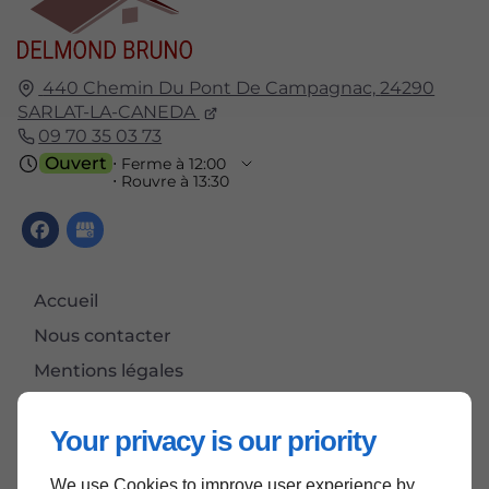
440 Chemin Du Pont De Campagnac,
24290
SARLAT-LA-CANEDA
09 70 35 03 73
Ouvert
⋅ Ferme à 12:00
⋅ Rouvre à 13:30
Accueil
Nous contacter
Mentions légales
Plan du site
Your privacy is our priority
We use Cookies to improve user experience by