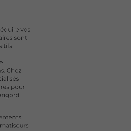
réduire vos
aires sont
itifs
s
e
ns. Chez
alisés
ires pour
érigord
pements
imatiseurs