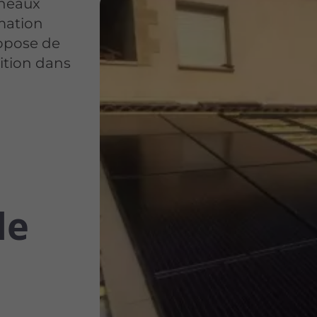
nneaux
mation
ropose de
ition dans
le