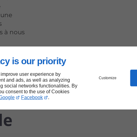
e
 une
s
as à nous
cy is our priority
 improve user experience by
Customize
nt and ads, as well as analyzing
ng social networks functionalities. By
you consent to the use of Cookies
Google
Facebook
.
le