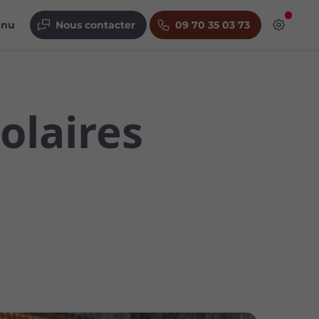
enu
Nous contacter
09 70 35 03 73
olaires