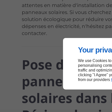
attentes en matière d'installation d
panneaux solaires. Si vous cherchez
solution écologique pour réduire vo
dépenses en électricité, n'hésitez p
contacter.
Your priva
Pose de
We use Cookies to
personalising conte
traffic and optimizi
panneaux
clicking "I Agree" 
from our providers
solaires dans 