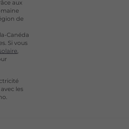
râce aux
domaine
région de
-la-Canéda
s. Si vous
solaire
,
our
tricité
avec les
no.