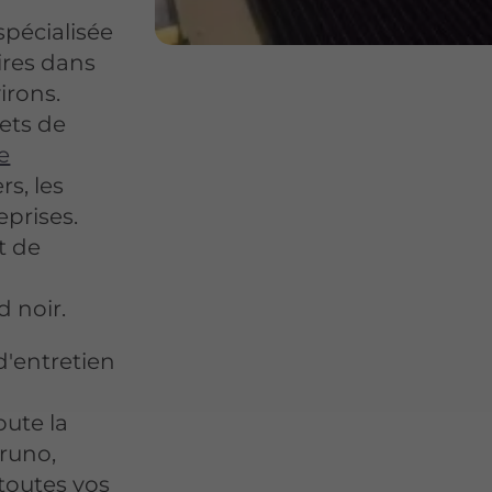
pécialisée
ires dans
irons.
ets de
e
rs, les
eprises.
t de
d noir.
d'entretien
ute la
runo,
toutes vos