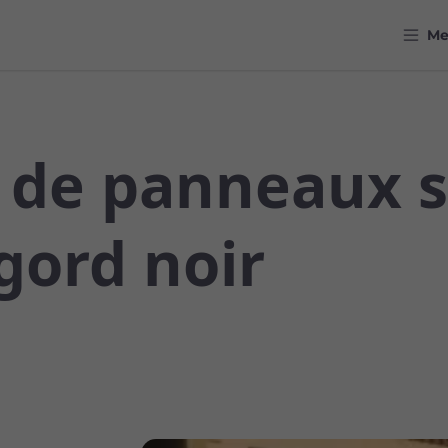
M
r de panneaux s
gord noir