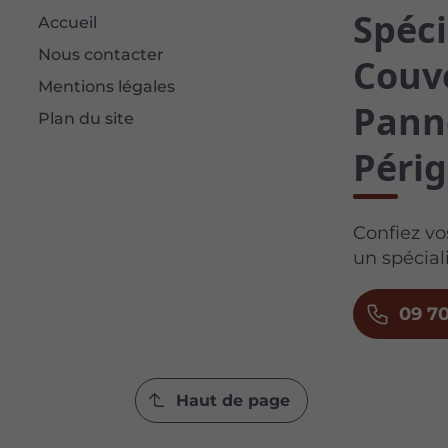
Spéci
Accueil
Nous contacter
Couve
Mentions légales
Pann
Plan du site
Périg
Confiez vo
un spécial
09 70
Haut de page