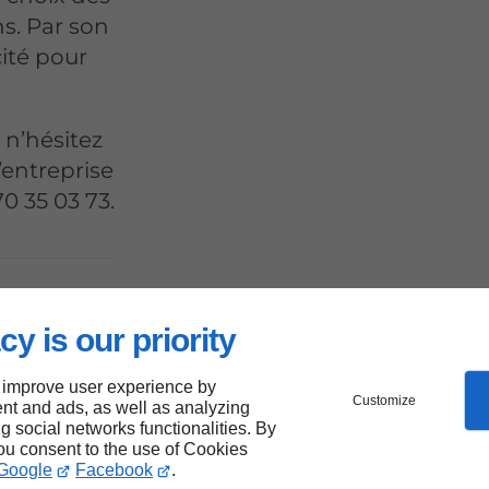
s. Par son
cité pour
 n’hésitez
’entreprise
70 35 03 73.
cy is our priority
e
 improve user experience by
Customize
nt and ads, as well as analyzing
ng social networks functionalities. By
you consent to the use of Cookies
Google
Facebook
.