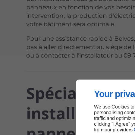
panneaux en fonction de vos besoin
intervention, la production d'électri
votre bâtiment sera optimale.
Pour une assistance rapide à Belves,
pas à aller directement au siège de l
ou à contacter à l'installateur au 09 
Spécialiste en
Your priva
installation d
We use Cookies to
personalising conte
traffic and optimizi
clicking "I Agree" 
panneaux
from our providers