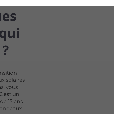
ues
 qui
 ?
nsition
x solaires
es, vous
C'est un
de 15 ans
 panneaux