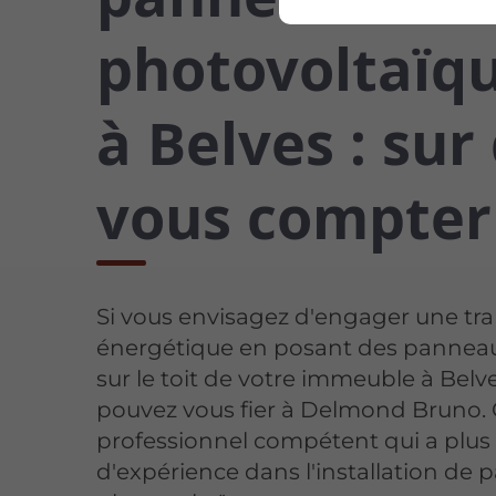
photovoltaïq
à Belves : sur
vous compter
Si vous envisagez d'engager une tra
énergétique en posant des panneau
sur le toit de votre immeuble à Belv
pouvez vous fier à Delmond Bruno. 
professionnel compétent qui a plus 
d'expérience dans l'installation de