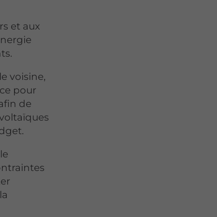
rs et aux
énergie
ts.
e voisine,
ace pour
afin de
voltaïques
dget.
le
ontraintes
ter
la