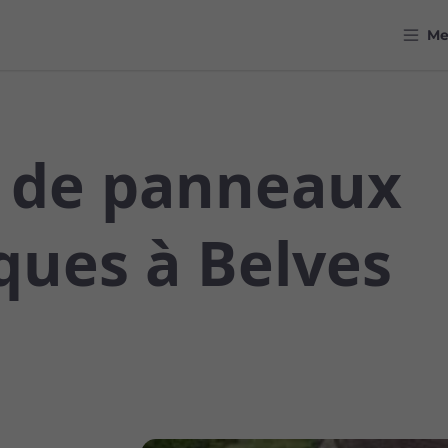
M
r de panneaux
ques à Belves