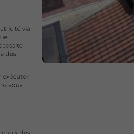
ctricité via
que
écessite
te des
r exécuter
uno vous
e choix des