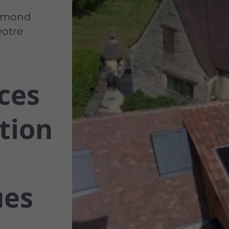
elmond
votre
ices
ation
ues