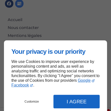
Accueil
Nous contacter
Mentions légales
Plan du site
Your privacy is our priority
We use Cookies to improve user experience by
Haut de page
personalising content and ads, as well as
analyzing traffic and optimizing social networks
functionalities. By clicking "I Agree" you consent to
the use of Cookies from our providers
Google
Facebook
.
I AGREE
Customize